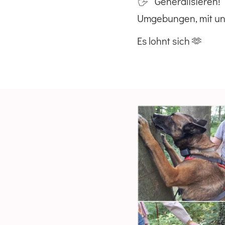
🖐Generalisieren!
Umgebungen, mit un
Es lohnt sich 🫶