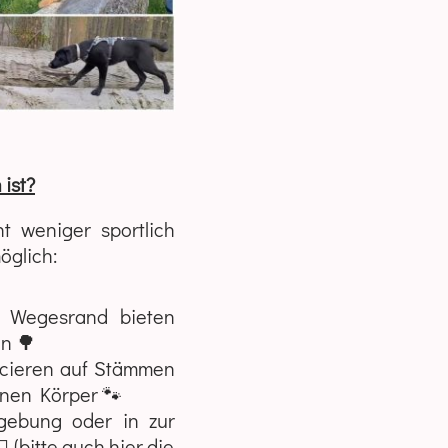
ist?
t weniger sportlich
öglich:
 Wegesrand bieten
n 🌳
ncieren auf Stämmen
enen Körper 🐾
mgebung oder in zur
 (bitte auch hier die