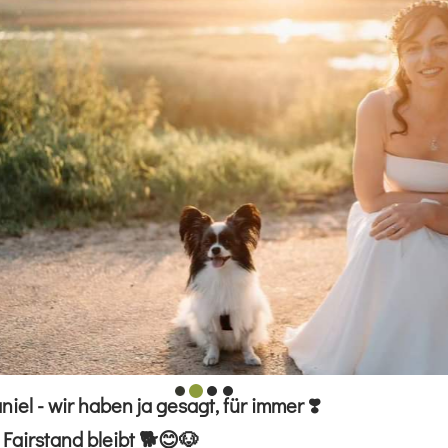
el - wir haben ja gesagt, für immer ❣️
Fairstand bleibt 🐕😊🐶