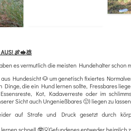
 AUS! 🍖🥪💩
aben es vermutlich die meisten Hundehalter schon ma
 aus Hundesicht 🐶 um genetisch fixiertes Normalverh
n Dinge, die ein Hund lernen sollte, Fressbares liege
sensreste, Kot, Kadaverreste oder im schlimmst
nserer Sicht auch Ungenießbares 🤢) liegen zu lasse
leider auf Strafe und Druck gesetzt durch körp
ernen schnell 🤓💡Gefundenes entweder heimlich z