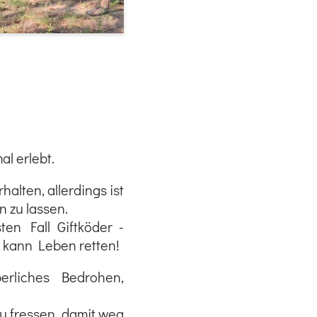
l erlebt.
alten, allerdings ist
n zu lassen.
en Fall Giftköder -
n kann Leben retten!
erliches Bedrohen,
u fressen, damit weg