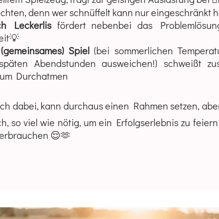
hten, denn wer schnüffelt kann nur eingeschränkt h
h Leckerlis
fördert nebenbei das Problemlösung
eit💡
 (gemeinsames) Spiel
(bei sommerlichen Temperatu
päten Abendstunden ausweichen!) schweißt zu
 zum Durchatmen
ch dabei, kann durchaus einen Rahmen setzen, aber
h, so viel wie nötig, um ein Erfolgserlebnis zu feier
 verbrauchen 😌🫶