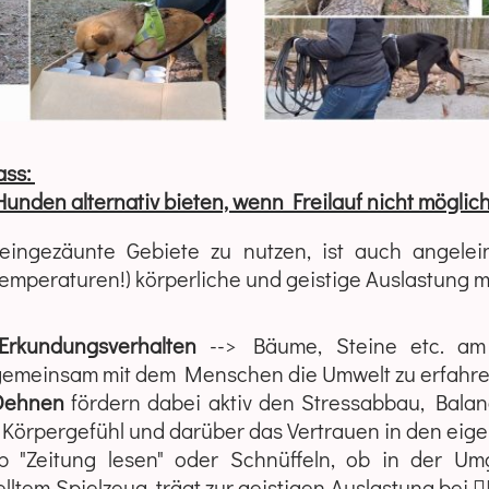
ass:
nden alternativ bieten, wenn Freilauf nicht möglich 
ingezäunte Gebiete zu nutzen, ist auch angelein
Temperaturen!) körperliche und geistige Auslastung m
rkundungsverhalten
--> Bäume, Steine etc. am
gemeinsam mit dem Menschen die Umwelt zu erfahre
Dehnen
fördern dabei aktiv den Stressabbau, Bala
s Körpergefühl und darüber das Vertrauen in den eig
b "Zeitung lesen" oder Schnüffeln, ob in der U
ltem Spielzeug, trägt zur geistigen Auslastung bei 🐕‍