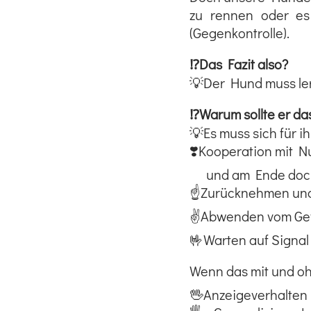
zu rennen oder es
(Gegenkontrolle).
⁉️Das Fazit also?
💡Der Hund muss lern
⁉️Warum sollte er da
💡Es muss sich für i
❣️Kooperation mit Nu
und am Ende doch 
☝️Zurücknehmen und
✌️Abwenden vom Ge
🤟Warten auf Signal 
Wenn das mit und oh
🖖Anzeigeverhalten